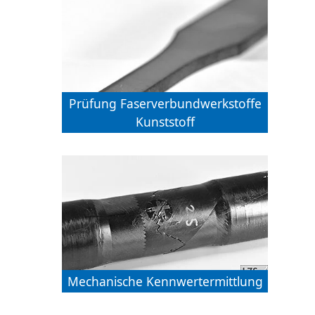
Prüfung Faserverbundwerkstoffe
Kunststoff
Mechanische Kennwertermittlung