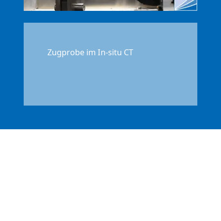
Zugprobe im In-situ CT